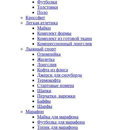
Футболки
Толстовки
Поло
Кроссфит
Легкая атлетика
Майки
Комплект формы
Комплект из готовой ткани
Компрессионный лонгслив
Лыжный спорт
Олимпийка
Жилетка
Лонгслив
Кофта из флиса
Джерси для сноуборда
Термокофта
Стартовые номера
Шапки
Перчатки, варежки
Баффы
Шарфы
Марафон
Майка для марафона
Футболка для марафона
Топик для марафона