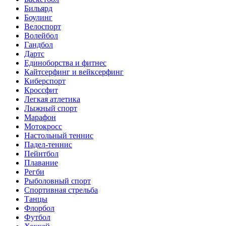
Бильярд
Боулинг
Велоспорт
Волейбол
Гандбол
Дартс
Единоборства и фитнес
Кайтсерфинг и вейксерфинг
Киберспорт
Кроссфит
Легкая атлетика
Лыжный спорт
Марафон
Мотокросс
Настольный теннис
Падел-теннис
Пейнтбол
Плавание
Регби
Рыболовный спорт
Спортивная стрельба
Танцы
Флорбол
Футбол