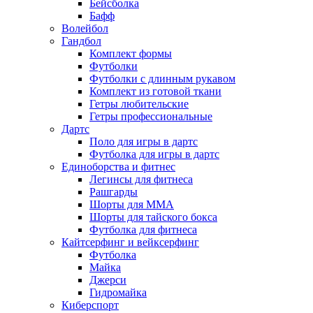
Бейсболка
Бафф
Волейбол
Гандбол
Комплект формы
Футболки
Футболки с длинным рукавом
Комплект из готовой ткани
Гетры любительские
Гетры профессиональные
Дартс
Поло для игры в дартс
Футболка для игры в дартс
Единоборства и фитнес
Легинсы для фитнеса
Рашгарды
Шорты для MMA
Шорты для тайского бокса
Футболка для фитнеса
Кайтсерфинг и вейксерфинг
Футболка
Майка
Джерси
Гидромайка
Киберспорт