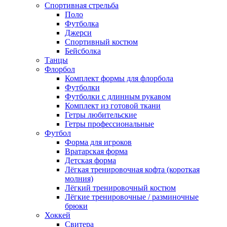
Спортивная стрельба
Поло
Футболка
Джерси
Спортивный костюм
Бейсболка
Танцы
Флорбол
Комплект формы для флорбола
Футболки
Футболки с длинным рукавом
Комплект из готовой ткани
Гетры любительские
Гетры профессиональные
Футбол
Форма для игроков
Вратарская форма
Детская форма
Лёгкая тренировочная кофта (короткая
молния)
Лёгкий тренировочный костюм
Лёгкие тренировочные / разминочные
брюки
Хоккей
Свитера