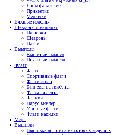
Чехлы для антикражных ворот
Лапы фанатские
Прихватки
Мешочки
Вязаные изделия
Шевроны и нашивки
Нашивки
Шевроны
Патчи
Вымпелы
Вышитые вымпел
Печатные вымпелы
Флаги
Флаги
Спортивные флаги
Флаги стран
Баннеры на трибуны
Флажная лента
Флажки
Парус-виндер
Уличные флаги
Флаги-накидки
Мерч
Вышивка
Вышивка логотипа на готовых изделиях