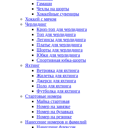
Гамаши
Чехлы на шорты
Хоккейные сувениры
Хоккей с мячом
Черлидинг
Кроп-топ для черлидинга
Топ для черлидинга
Легинсы для черлидинга
Платье для черлидинга
Шорты для черлидинга
Юбки для черлидинга
Спортивная юбка-шорты
Яхтинг
Ветровка для яхтинга
Жилетка для яхтинга
Джерси для яхтинга
Поло для яхтинга
Футболка для яхтинга
Стартовые номера
Майка стартовая
Номер на завязке
Номер на булавках
Номер на резинке
Нанесение номеров и фамилий
Нанесение флексом