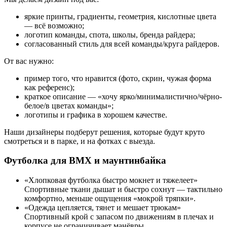
яркие принты, градиенты, геометрия, кислотные цвета
— всё возможно;
логотип команды, спота, школы, бренда райдера;
согласованный стиль для всей команды/круга райдеров.
От вас нужно:
пример того, что нравится (фото, скрин, чужая форма
как референс);
краткое описание — «хочу ярко/минималистично/чёрно-
белое/в цветах команды»;
логотипы и графика в хорошем качестве.
Наши дизайнеры подберут решения, которые будут круто
смотреться и в парке, и на фотках с выезда.
Футболка для BMX и маунтинбайка
«Хлопковая футболка быстро мокнет и тяжелеет»
Спортивные ткани дышат и быстро сохнут — тактильно
комфортно, меньше ощущения «мокрой тряпки».
«Одежда цепляется, тянет и мешает трюкам»
Спортивный крой с запасом по движениям в плечах и
корпусе не ограничивает манёвры.