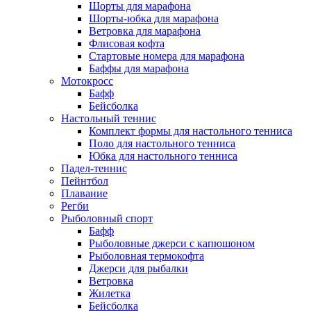
Шорты для марафона
Шорты-юбка для марафона
Ветровка для марафона
Флисовая кофта
Стартовые номера для марафона
Баффы для марафона
Мотокросс
Бафф
Бейсболка
Настольный теннис
Комплект формы для настольного тенниса
Поло для настольного тенниса
Юбка для настольного тенниса
Падел-теннис
Пейнтбол
Плавание
Регби
Рыболовный спорт
Бафф
Рыболовные джерси с капюшоном
Рыболовная термокофта
Джерси для рыбалки
Ветровка
Жилетка
Бейсболка