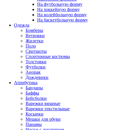
На футбольную форму
На хоккейную форму
На волейбольную форму
На баскетбольную форму
Одежда
Бомберы
Ветровки
Жилетки
Поло
Свитшоты
Спортивные костюмы
Толстовки
Футболки
Анорак
Дождевики
Атрибутика
Банданы
Баффы
Бейсболки
Варежки вязаные
Варежки текстильные
Косынки
Мешки для обуви
Панамы
Носки с логотипом