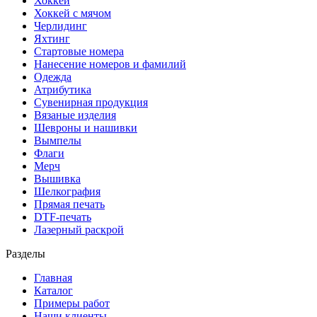
Хоккей
Хоккей с мячом
Черлидинг
Яхтинг
Стартовые номера
Нанесение номеров и фамилий
Одежда
Атрибутика
Сувенирная продукция
Вязаные изделия
Шевроны и нашивки
Вымпелы
Флаги
Мерч
Вышивка
Шелкография
Прямая печать
DTF-печать
Лазерный раскрой
Разделы
Главная
Каталог
Примеры работ
Наши клиенты