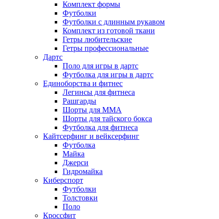
Комплект формы
Футболки
Футболки с длинным рукавом
Комплект из готовой ткани
Гетры любительские
Гетры профессиональные
Дартс
Поло для игры в дартс
Футболка для игры в дартс
Единоборства и фитнес
Легинсы для фитнеса
Рашгарды
Шорты для MMA
Шорты для тайского бокса
Футболка для фитнеса
Кайтсерфинг и вейксерфинг
Футболка
Майка
Джерси
Гидромайка
Киберспорт
Футболки
Толстовки
Поло
Кроссфит