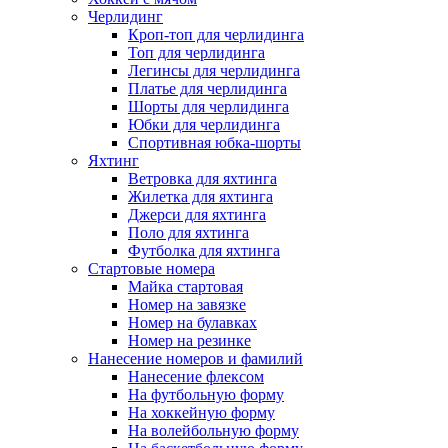
Черлидинг
Кроп-топ для черлидинга
Топ для черлидинга
Легинсы для черлидинга
Платье для черлидинга
Шорты для черлидинга
Юбки для черлидинга
Спортивная юбка-шорты
Яхтинг
Ветровка для яхтинга
Жилетка для яхтинга
Джерси для яхтинга
Поло для яхтинга
Футболка для яхтинга
Стартовые номера
Майка стартовая
Номер на завязке
Номер на булавках
Номер на резинке
Нанесение номеров и фамилий
Нанесение флексом
На футбольную форму
На хоккейную форму
На волейбольную форму