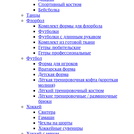
Спортивный костюм
Бейсболка
Танцы
Флорбол
Комплект формы для флорбола
Футболки
Футболки с длинным рукавом
Комплект из готовой ткани
Гетры любительские
Гетры профессиональные
Футбол
Форма для игроков
Вратарская форма
Детская форма
Лёгкая тренировочная кофта (короткая
молния)
Лёгкий тренировочный костюм
Лёгкие тренировочные / разминочные
брюки
Хоккей
Свитера
Гамаши
Чехлы на шорты
Хоккейные сувениры
Хоккей с мячом