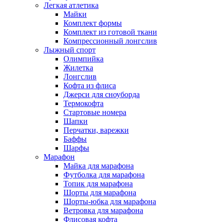
Легкая атлетика
Майки
Комплект формы
Комплект из готовой ткани
Компрессионный лонгслив
Лыжный спорт
Олимпийка
Жилетка
Лонгслив
Кофта из флиса
Джерси для сноуборда
Термокофта
Стартовые номера
Шапки
Перчатки, варежки
Баффы
Шарфы
Марафон
Майка для марафона
Футболка для марафона
Топик для марафона
Шорты для марафона
Шорты-юбка для марафона
Ветровка для марафона
Флисовая кофта