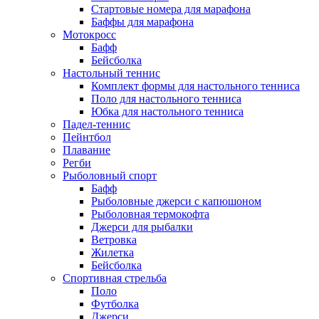
Стартовые номера для марафона
Баффы для марафона
Мотокросс
Бафф
Бейсболка
Настольный теннис
Комплект формы для настольного тенниса
Поло для настольного тенниса
Юбка для настольного тенниса
Падел-теннис
Пейнтбол
Плавание
Регби
Рыболовный спорт
Бафф
Рыболовные джерси с капюшоном
Рыболовная термокофта
Джерси для рыбалки
Ветровка
Жилетка
Бейсболка
Спортивная стрельба
Поло
Футболка
Джерси