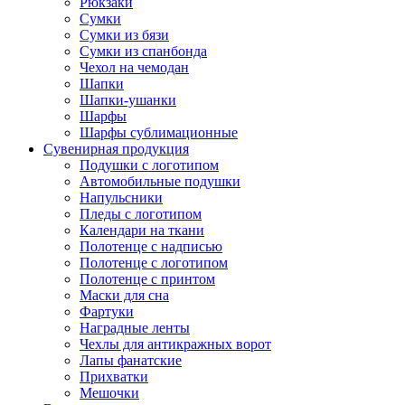
Рюкзаки
Сумки
Сумки из бязи
Сумки из спанбонда
Чехол на чемодан
Шапки
Шапки-ушанки
Шарфы
Шарфы сублимационные
Сувенирная продукция
Подушки с логотипом
Автомобильные подушки
Напульсники
Пледы с логотипом
Календари на ткани
Полотенце с надписью
Полотенце с логотипом
Полотенце с принтом
Маски для сна
Фартуки
Наградные ленты
Чехлы для антикражных ворот
Лапы фанатские
Прихватки
Мешочки