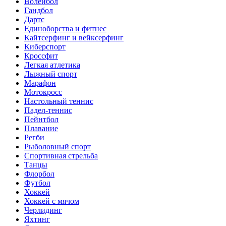
Волейбол
Гандбол
Дартс
Единоборства и фитнес
Кайтсерфинг и вейксерфинг
Киберспорт
Кроссфит
Легкая атлетика
Лыжный спорт
Марафон
Мотокросс
Настольный теннис
Падел-теннис
Пейнтбол
Плавание
Регби
Рыболовный спорт
Спортивная стрельба
Танцы
Флорбол
Футбол
Хоккей
Хоккей с мячом
Черлидинг
Яхтинг