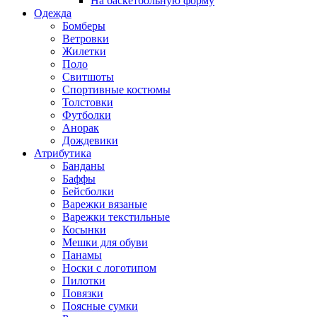
На баскетбольную форму
Одежда
Бомберы
Ветровки
Жилетки
Поло
Свитшоты
Спортивные костюмы
Толстовки
Футболки
Анорак
Дождевики
Атрибутика
Банданы
Баффы
Бейсболки
Варежки вязаные
Варежки текстильные
Косынки
Мешки для обуви
Панамы
Носки с логотипом
Пилотки
Повязки
Поясные сумки