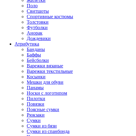
Жилетки
Поло
Свитшоты
Спортивные костюмы
Толстовки
Футболки
Анорак
Дождевики
Атрибутика
Банданы
Баффы
Бейсболки
Варежки вязаные
Варежки текстильные
Косынки
Мешки для обуви
Панамы
Носки с логотипом
Пилотки
Повязки
Поясные сумки
Рюкзаки
Сумки
Сумки из бязи
Сумки из спанбонда