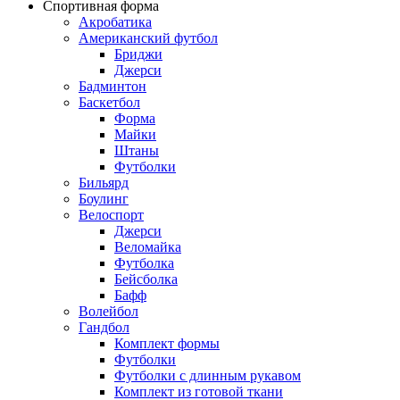
Спортивная форма
Акробатика
Американский футбол
Бриджи
Джерси
Бадминтон
Баскетбол
Форма
Майки
Штаны
Футболки
Бильярд
Боулинг
Велоспорт
Джерси
Веломайка
Футболка
Бейсболка
Бафф
Волейбол
Гандбол
Комплект формы
Футболки
Футболки с длинным рукавом
Комплект из готовой ткани