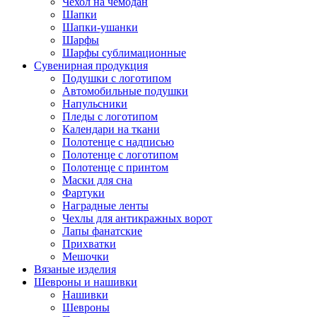
Чехол на чемодан
Шапки
Шапки-ушанки
Шарфы
Шарфы сублимационные
Сувенирная продукция
Подушки с логотипом
Автомобильные подушки
Напульсники
Пледы с логотипом
Календари на ткани
Полотенце с надписью
Полотенце с логотипом
Полотенце с принтом
Маски для сна
Фартуки
Наградные ленты
Чехлы для антикражных ворот
Лапы фанатские
Прихватки
Мешочки
Вязаные изделия
Шевроны и нашивки
Нашивки
Шевроны