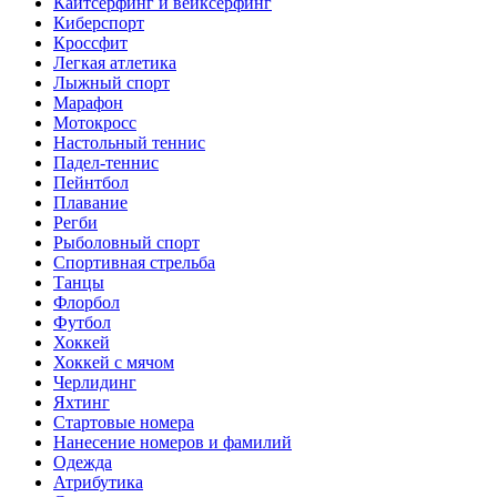
Кайтсерфинг и вейксерфинг
Киберспорт
Кроссфит
Легкая атлетика
Лыжный спорт
Марафон
Мотокросс
Настольный теннис
Падел-теннис
Пейнтбол
Плавание
Регби
Рыболовный спорт
Спортивная стрельба
Танцы
Флорбол
Футбол
Хоккей
Хоккей с мячом
Черлидинг
Яхтинг
Стартовые номера
Нанесение номеров и фамилий
Одежда
Атрибутика