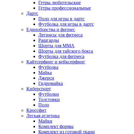
Гетры любительские
Гетры профессиональные
Дартс
Поло для игры в дартс
Футболка для игры в дартс
Единоборства и фитнес
Легинсы для фитнеса
Рашгарды
Шорты для MMA
Шорты для тайского бокса
Футболка для фитнеса
Кайтсерфинг и вейксерфинг
Футболка
Майка
Джерси
Гидромайка
Киберспорт
Футболки
Толстовки
Поло
Кроссфит
Легкая атлетика
Майки
Комплект формы
Комплект из готовой ткани