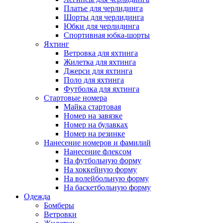
Платье для черлидинга
Шорты для черлидинга
Юбки для черлидинга
Спортивная юбка-шорты
Яхтинг
Ветровка для яхтинга
Жилетка для яхтинга
Джерси для яхтинга
Поло для яхтинга
Футболка для яхтинга
Стартовые номера
Майка стартовая
Номер на завязке
Номер на булавках
Номер на резинке
Нанесение номеров и фамилий
Нанесение флексом
На футбольную форму
На хоккейную форму
На волейбольную форму
На баскетбольную форму
Одежда
Бомберы
Ветровки