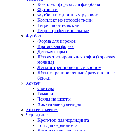
Комплект формы для флорбола
Футболки
Футболки с длинным рукавом
Комплект из готовой ткани
Гетры любительские
Гетры профессиональные
Футбол
Форма для игроков
Вратарская форма
Детская форма
Лёгкая тренировочная кофта (короткая
молния)
Лёгкий тренировочный костюм
Лёгкие тренировочные / разминочные
брюки
Хоккей
Свитера
Гамаши
Чехлы на шорты
Хоккейные сувениры
Хоккей с мячом
Черлидинг
Кроп-топ для черлидинга
Топ для черлидинга
Легинсы для черлидинга