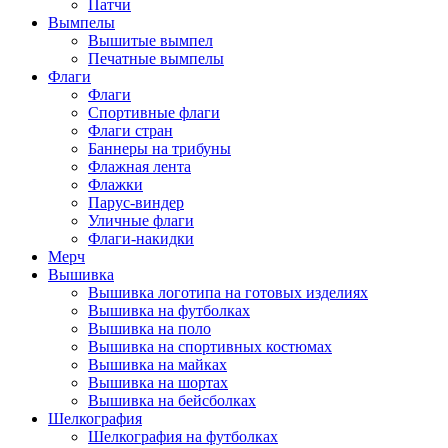
Патчи
Вымпелы
Вышитые вымпел
Печатные вымпелы
Флаги
Флаги
Спортивные флаги
Флаги стран
Баннеры на трибуны
Флажная лента
Флажки
Парус-виндер
Уличные флаги
Флаги-накидки
Мерч
Вышивка
Вышивка логотипа на готовых изделиях
Вышивка на футболках
Вышивка на поло
Вышивка на спортивных костюмах
Вышивка на майках
Вышивка на шортах
Вышивка на бейсболках
Шелкография
Шелкография на футболках