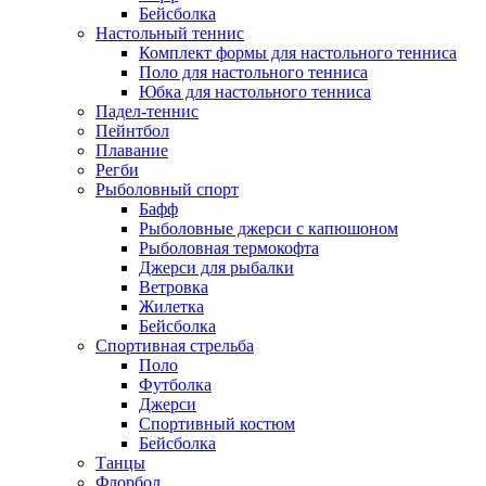
Бейсболка
Настольный теннис
Комплект формы для настольного тенниса
Поло для настольного тенниса
Юбка для настольного тенниса
Падел-теннис
Пейнтбол
Плавание
Регби
Рыболовный спорт
Бафф
Рыболовные джерси с капюшоном
Рыболовная термокофта
Джерси для рыбалки
Ветровка
Жилетка
Бейсболка
Спортивная стрельба
Поло
Футболка
Джерси
Спортивный костюм
Бейсболка
Танцы
Флорбол