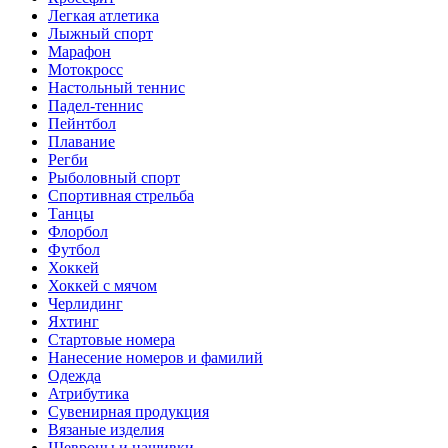
Легкая атлетика
Лыжный спорт
Марафон
Мотокросс
Настольный теннис
Падел-теннис
Пейнтбол
Плавание
Регби
Рыболовный спорт
Спортивная стрельба
Танцы
Флорбол
Футбол
Хоккей
Хоккей с мячом
Черлидинг
Яхтинг
Стартовые номера
Нанесение номеров и фамилий
Одежда
Атрибутика
Сувенирная продукция
Вязаные изделия
Шевроны и нашивки