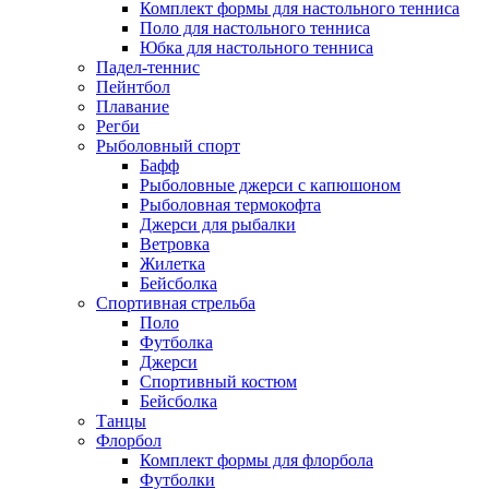
Комплект формы для настольного тенниса
Поло для настольного тенниса
Юбка для настольного тенниса
Падел-теннис
Пейнтбол
Плавание
Регби
Рыболовный спорт
Бафф
Рыболовные джерси с капюшоном
Рыболовная термокофта
Джерси для рыбалки
Ветровка
Жилетка
Бейсболка
Спортивная стрельба
Поло
Футболка
Джерси
Спортивный костюм
Бейсболка
Танцы
Флорбол
Комплект формы для флорбола
Футболки