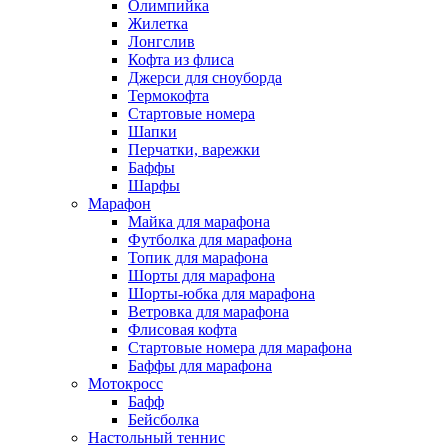
Олимпийка
Жилетка
Лонгслив
Кофта из флиса
Джерси для сноуборда
Термокофта
Стартовые номера
Шапки
Перчатки, варежки
Баффы
Шарфы
Марафон
Майка для марафона
Футболка для марафона
Топик для марафона
Шорты для марафона
Шорты-юбка для марафона
Ветровка для марафона
Флисовая кофта
Стартовые номера для марафона
Баффы для марафона
Мотокросс
Бафф
Бейсболка
Настольный теннис