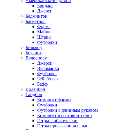
Американский футбол
Бриджи
Джерси
Бадминтон
Баскетбол
Форма
Майки
Штаны
Футболки
Бильярд
Боулинг
Велоспорт
Джерси
Веломайка
Футболка
Бейсболка
Бафф
Волейбол
Гандбол
Комплект формы
Футболки
Футболки с длинным рукавом
Комплект из готовой ткани
Гетры любительские
Гетры профессиональные