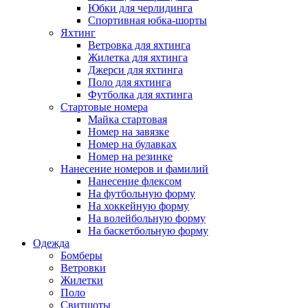
Юбки для черлидинга
Спортивная юбка-шорты
Яхтинг
Ветровка для яхтинга
Жилетка для яхтинга
Джерси для яхтинга
Поло для яхтинга
Футболка для яхтинга
Стартовые номера
Майка стартовая
Номер на завязке
Номер на булавках
Номер на резинке
Нанесение номеров и фамилий
Нанесение флексом
На футбольную форму
На хоккейную форму
На волейбольную форму
На баскетбольную форму
Одежда
Бомберы
Ветровки
Жилетки
Поло
Свитшоты