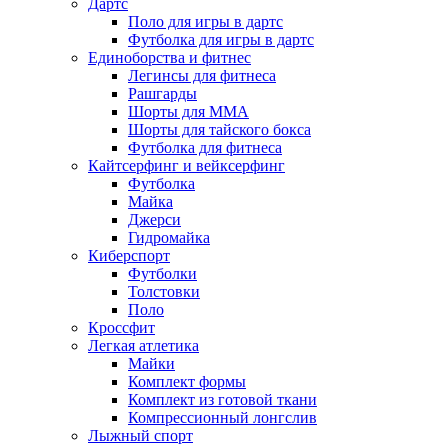
Дартс
Поло для игры в дартс
Футболка для игры в дартс
Единоборства и фитнес
Легинсы для фитнеса
Рашгарды
Шорты для MMA
Шорты для тайского бокса
Футболка для фитнеса
Кайтсерфинг и вейксерфинг
Футболка
Майка
Джерси
Гидромайка
Киберспорт
Футболки
Толстовки
Поло
Кроссфит
Легкая атлетика
Майки
Комплект формы
Комплект из готовой ткани
Компрессионный лонгслив
Лыжный спорт