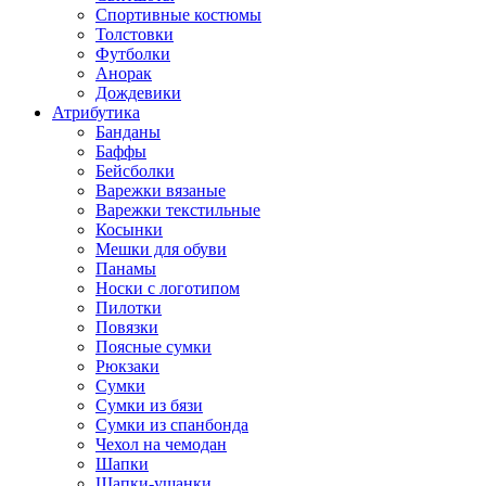
Спортивные костюмы
Толстовки
Футболки
Анорак
Дождевики
Атрибутика
Банданы
Баффы
Бейсболки
Варежки вязаные
Варежки текстильные
Косынки
Мешки для обуви
Панамы
Носки с логотипом
Пилотки
Повязки
Поясные сумки
Рюкзаки
Сумки
Сумки из бязи
Сумки из спанбонда
Чехол на чемодан
Шапки
Шапки-ушанки