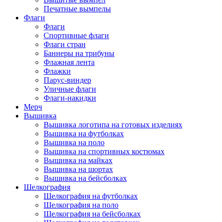
Печатные вымпелы
Флаги
Флаги
Спортивные флаги
Флаги стран
Баннеры на трибуны
Флажная лента
Флажки
Парус-виндер
Уличные флаги
Флаги-накидки
Мерч
Вышивка
Вышивка логотипа на готовых изделиях
Вышивка на футболках
Вышивка на поло
Вышивка на спортивных костюмах
Вышивка на майках
Вышивка на шортах
Вышивка на бейсболках
Шелкография
Шелкография на футболках
Шелкография на поло
Шелкография на бейсболках