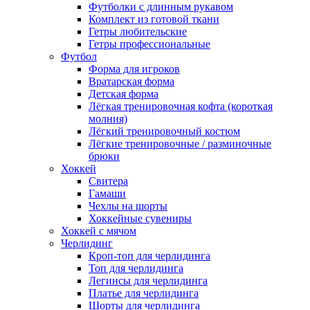
Футболки с длинным рукавом
Комплект из готовой ткани
Гетры любительские
Гетры профессиональные
Футбол
Форма для игроков
Вратарская форма
Детская форма
Лёгкая тренировочная кофта (короткая
молния)
Лёгкий тренировочный костюм
Лёгкие тренировочные / разминочные
брюки
Хоккей
Свитера
Гамаши
Чехлы на шорты
Хоккейные сувениры
Хоккей с мячом
Черлидинг
Кроп-топ для черлидинга
Топ для черлидинга
Легинсы для черлидинга
Платье для черлидинга
Шорты для черлидинга