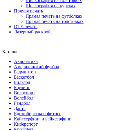
Шелкография на толстовках
Шелкография на куртках
Прямая печать
Прямая печать на футболках
Прямая печать на толстовках
DTF-печать
Лазерный раскрой
Каталог
Акробатика
Американский футбол
Бадминтон
Баскетбол
Бильярд
Боулинг
Велоспорт
Волейбол
Гандбол
Дартс
Единоборства и фитнес
Кайтсерфинг и вейксерфинг
Киберспорт
Кроссфит