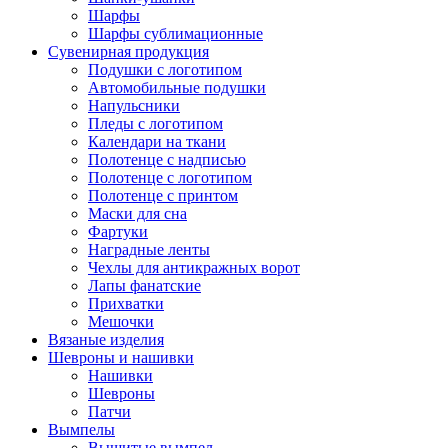
Шарфы
Шарфы сублимационные
Сувенирная продукция
Подушки с логотипом
Автомобильные подушки
Напульсники
Пледы с логотипом
Календари на ткани
Полотенце с надписью
Полотенце с логотипом
Полотенце с принтом
Маски для сна
Фартуки
Наградные ленты
Чехлы для антикражных ворот
Лапы фанатские
Прихватки
Мешочки
Вязаные изделия
Шевроны и нашивки
Нашивки
Шевроны
Патчи
Вымпелы
Вышитые вымпел