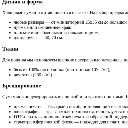
Дизайн и форма
Холщовые сумки изготавливаются на заказ. На выбор предлага
любые размеры — от миниатюрной 25х35 см до большой 
прямые или скошенные края;
плоские или с боковыми вставками и дном;
длина ручек — 50, 70 см.
Ткани
Для пошива мы используем крепкие натуральные материалы по
бязь из 100%-ного хлопка (плотностью 105 г/м2);
двунитка (280 г/м2).
Брендирование
Сумку можно декорировать вышивкой или яркими принтами. Н
прямая печать — быстрый способ, позволяющий изготав
шелкография — трафаретная технология, используется при
DTF-печать — полноцветная печать изображений поддер
термотрансфер пленкой флекс — подходит для печати п