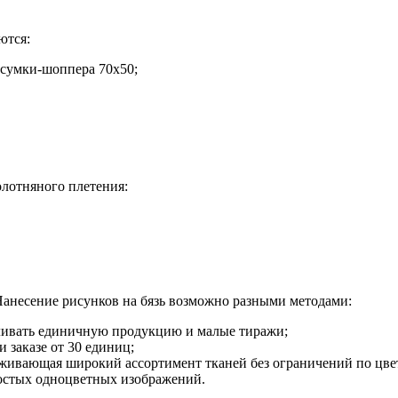
ются:
сумки-шоппера 70х50;
лотняного плетения:
анесение рисунков на бязь возможно разными методами:
ливать единичную продукцию и малые тиражи;
 заказе от 30 единиц;
живающая широкий ассортимент тканей без ограничений по цве
ростых одноцветных изображений.