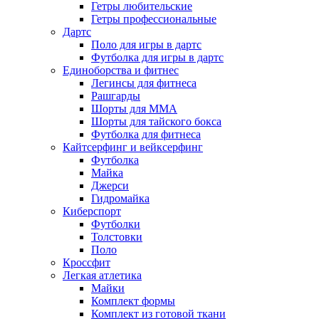
Гетры любительские
Гетры профессиональные
Дартс
Поло для игры в дартс
Футболка для игры в дартс
Единоборства и фитнес
Легинсы для фитнеса
Рашгарды
Шорты для MMA
Шорты для тайского бокса
Футболка для фитнеса
Кайтсерфинг и вейксерфинг
Футболка
Майка
Джерси
Гидромайка
Киберспорт
Футболки
Толстовки
Поло
Кроссфит
Легкая атлетика
Майки
Комплект формы
Комплект из готовой ткани