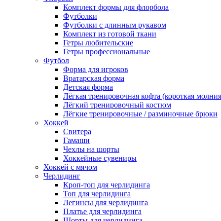
Комплект формы для флорбола
Футболки
Футболки с длинным рукавом
Комплект из готовой ткани
Гетры любительские
Гетры профессиональные
Футбол
Форма для игроков
Вратарская форма
Детская форма
Лёгкая тренировочная кофта (короткая молния
Лёгкий тренировочный костюм
Лёгкие тренировочные / разминочные брюки
Хоккей
Свитера
Гамаши
Чехлы на шорты
Хоккейные сувениры
Хоккей с мячом
Черлидинг
Кроп-топ для черлидинга
Топ для черлидинга
Легинсы для черлидинга
Платье для черлидинга
Шорты для черлидинга