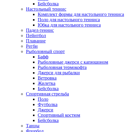
Бейсболка
Настольный теннис
Комплект формы для настольного тенниса
Поло для настольного тенниса
Юбка для настольного тенниса
Падел-теннис
Пейнтбол
Плавание
Регби
Рыболовный спорт
Бафф
Рыболовные джерси с капюшоном
Рыболовная термокофта
Джерси для рыбалки
Ветровка
Жилетка
Бейсболка
Спортивная стрельба
Поло
Футболка
Джерси
Спортивный костюм
Бейсболка
Танцы
Флорбол