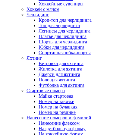
Хоккейные сувениры
Хоккей с мячом
Черлидинг
Кроп-топ для черлидинга
Топ для черлидинга
Легинсы для черлидинга
Платье для черлидинга
Шорты для черлидинга
Юбки для черлидинга
Спортивная юбка-шорты
Яхтинг
Ветровка для яхтинга
Жилетка для яхтинга
Джерси для яхтинга
Поло для яхтинга
Футболка для яхтинга
Стартовые номера
Майка стартовая
Номер на завязке
Номер на булавках
Номер на резинке
Нанесение номеров и фамилий
Нанесение флексом
На футбольную форму
На хоккейную форму