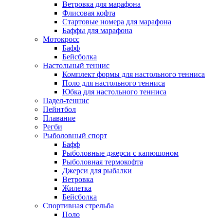
Ветровка для марафона
Флисовая кофта
Стартовые номера для марафона
Баффы для марафона
Мотокросс
Бафф
Бейсболка
Настольный теннис
Комплект формы для настольного тенниса
Поло для настольного тенниса
Юбка для настольного тенниса
Падел-теннис
Пейнтбол
Плавание
Регби
Рыболовный спорт
Бафф
Рыболовные джерси с капюшоном
Рыболовная термокофта
Джерси для рыбалки
Ветровка
Жилетка
Бейсболка
Спортивная стрельба
Поло