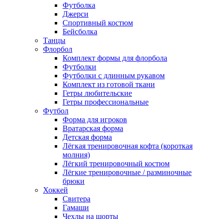
Футболка
Джерси
Спортивный костюм
Бейсболка
Танцы
Флорбол
Комплект формы для флорбола
Футболки
Футболки с длинным рукавом
Комплект из готовой ткани
Гетры любительские
Гетры профессиональные
Футбол
Форма для игроков
Вратарская форма
Детская форма
Лёгкая тренировочная кофта (короткая
молния)
Лёгкий тренировочный костюм
Лёгкие тренировочные / разминочные
брюки
Хоккей
Свитера
Гамаши
Чехлы на шорты