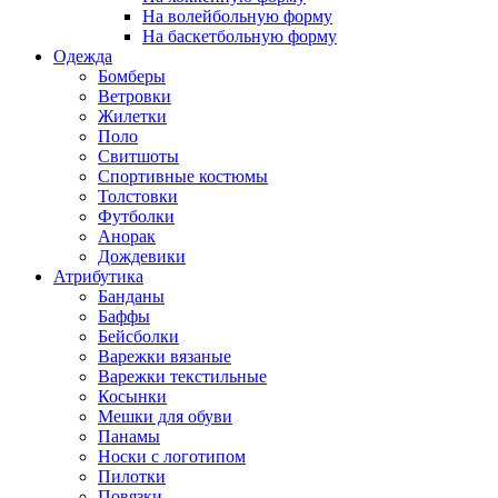
На волейбольную форму
На баскетбольную форму
Одежда
Бомберы
Ветровки
Жилетки
Поло
Свитшоты
Спортивные костюмы
Толстовки
Футболки
Анорак
Дождевики
Атрибутика
Банданы
Баффы
Бейсболки
Варежки вязаные
Варежки текстильные
Косынки
Мешки для обуви
Панамы
Носки с логотипом
Пилотки
Повязки