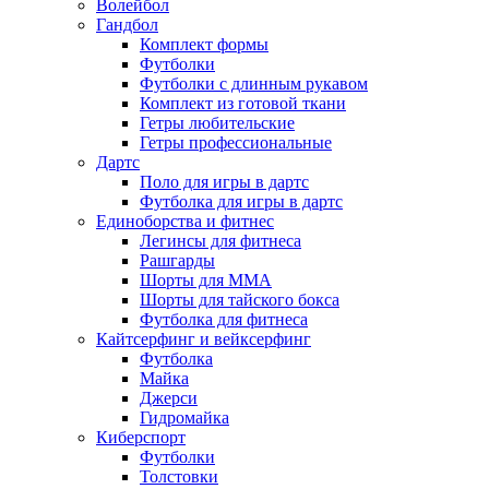
Волейбол
Гандбол
Комплект формы
Футболки
Футболки с длинным рукавом
Комплект из готовой ткани
Гетры любительские
Гетры профессиональные
Дартс
Поло для игры в дартс
Футболка для игры в дартс
Единоборства и фитнес
Легинсы для фитнеса
Рашгарды
Шорты для MMA
Шорты для тайского бокса
Футболка для фитнеса
Кайтсерфинг и вейксерфинг
Футболка
Майка
Джерси
Гидромайка
Киберспорт
Футболки
Толстовки