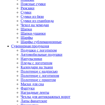
Поясные сумки
Рюкзаки
Сумки
Сумки из бязи
Сумки из спанбонда
Чехол на чемодан
Шапки
Шапки-ушанки
Шарфы
Шарфы сублимационные
Сувенирная продукция
Подушки с логотипом
Автомобильные подушки
Напульсники
Пледы с логотипом
Календари на ткани
Полотенце с надписью
Полотенце с логотипом
Полотенце с принтом
Маски для сна
Фартуки
Наградные ленты
Чехлы для антикражных ворот
Лапы фанатские