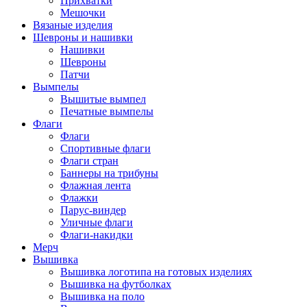
Прихватки
Мешочки
Вязаные изделия
Шевроны и нашивки
Нашивки
Шевроны
Патчи
Вымпелы
Вышитые вымпел
Печатные вымпелы
Флаги
Флаги
Спортивные флаги
Флаги стран
Баннеры на трибуны
Флажная лента
Флажки
Парус-виндер
Уличные флаги
Флаги-накидки
Мерч
Вышивка
Вышивка логотипа на готовых изделиях
Вышивка на футболках
Вышивка на поло