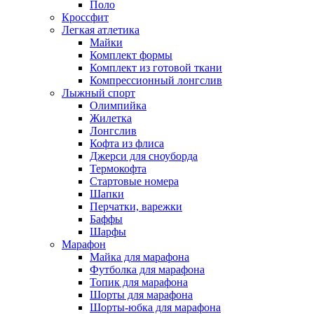
Поло
Кроссфит
Легкая атлетика
Майки
Комплект формы
Комплект из готовой ткани
Компрессионный лонгслив
Лыжный спорт
Олимпийка
Жилетка
Лонгслив
Кофта из флиса
Джерси для сноуборда
Термокофта
Стартовые номера
Шапки
Перчатки, варежки
Баффы
Шарфы
Марафон
Майка для марафона
Футболка для марафона
Топик для марафона
Шорты для марафона
Шорты-юбка для марафона