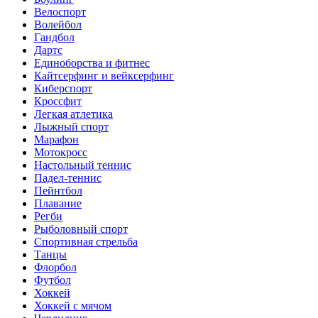
Велоспорт
Волейбол
Гандбол
Дартс
Единоборства и фитнес
Кайтсерфинг и вейксерфинг
Киберспорт
Кроссфит
Легкая атлетика
Лыжный спорт
Марафон
Мотокросс
Настольный теннис
Падел-теннис
Пейнтбол
Плавание
Регби
Рыболовный спорт
Спортивная стрельба
Танцы
Флорбол
Футбол
Хоккей
Хоккей с мячом