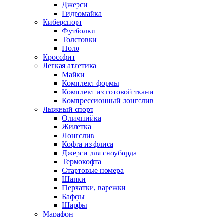
Джерси
Гидромайка
Киберспорт
Футболки
Толстовки
Поло
Кроссфит
Легкая атлетика
Майки
Комплект формы
Комплект из готовой ткани
Компрессионный лонгслив
Лыжный спорт
Олимпийка
Жилетка
Лонгслив
Кофта из флиса
Джерси для сноуборда
Термокофта
Стартовые номера
Шапки
Перчатки, варежки
Баффы
Шарфы
Марафон