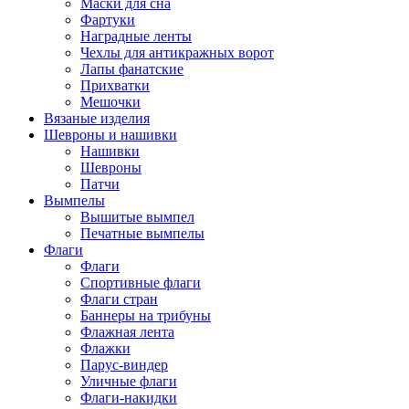
Маски для сна
Фартуки
Наградные ленты
Чехлы для антикражных ворот
Лапы фанатские
Прихватки
Мешочки
Вязаные изделия
Шевроны и нашивки
Нашивки
Шевроны
Патчи
Вымпелы
Вышитые вымпел
Печатные вымпелы
Флаги
Флаги
Спортивные флаги
Флаги стран
Баннеры на трибуны
Флажная лента
Флажки
Парус-виндер
Уличные флаги
Флаги-накидки