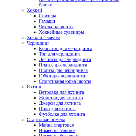
брюки
Хоккей
Свитера
Гамаши
Чехлы на шорты
Хоккейные сувениры
Хоккей с мячом
Черлидинг
Кроп-топ для черлидинга
Топ для черлидинга
Легинсы для черлидинга
Платье для черлидинга
Шорты для черлидинга
Юбки для черлидинга
Спортивная юбка-шорты
Яхтинг
Ветровка для яхтинга
Жилетка для яхтинга
Джерси для яхтинга
Поло для яхтинга
Футболка для яхтинга
Стартовые номера
Майка стартовая
Номер на завязке
Номер на булавках