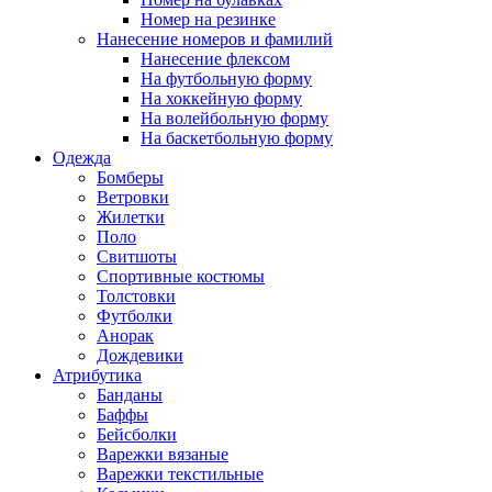
Номер на резинке
Нанесение номеров и фамилий
Нанесение флексом
На футбольную форму
На хоккейную форму
На волейбольную форму
На баскетбольную форму
Одежда
Бомберы
Ветровки
Жилетки
Поло
Свитшоты
Спортивные костюмы
Толстовки
Футболки
Анорак
Дождевики
Атрибутика
Банданы
Баффы
Бейсболки
Варежки вязаные
Варежки текстильные