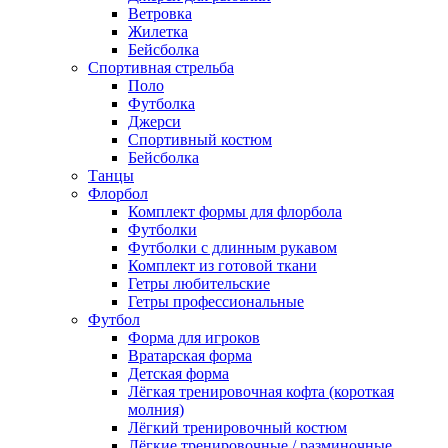
Ветровка
Жилетка
Бейсболка
Спортивная стрельба
Поло
Футболка
Джерси
Спортивный костюм
Бейсболка
Танцы
Флорбол
Комплект формы для флорбола
Футболки
Футболки с длинным рукавом
Комплект из готовой ткани
Гетры любительские
Гетры профессиональные
Футбол
Форма для игроков
Вратарская форма
Детская форма
Лёгкая тренировочная кофта (короткая
молния)
Лёгкий тренировочный костюм
Лёгкие тренировочные / разминочные