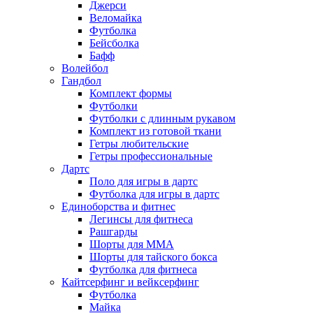
Джерси
Веломайка
Футболка
Бейсболка
Бафф
Волейбол
Гандбол
Комплект формы
Футболки
Футболки с длинным рукавом
Комплект из готовой ткани
Гетры любительские
Гетры профессиональные
Дартс
Поло для игры в дартс
Футболка для игры в дартс
Единоборства и фитнес
Легинсы для фитнеса
Рашгарды
Шорты для MMA
Шорты для тайского бокса
Футболка для фитнеса
Кайтсерфинг и вейксерфинг
Футболка
Майка