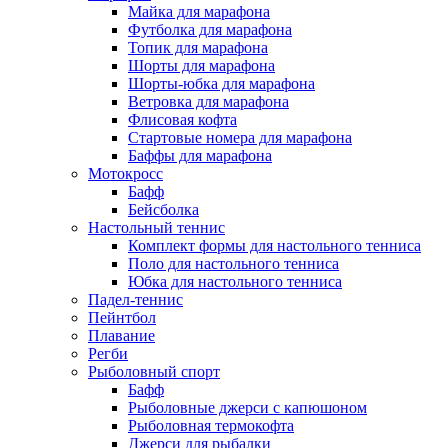
Майка для марафона
Футболка для марафона
Топик для марафона
Шорты для марафона
Шорты-юбка для марафона
Ветровка для марафона
Флисовая кофта
Стартовые номера для марафона
Баффы для марафона
Мотокросс
Бафф
Бейсболка
Настольный теннис
Комплект формы для настольного тенниса
Поло для настольного тенниса
Юбка для настольного тенниса
Падел-теннис
Пейнтбол
Плавание
Регби
Рыболовный спорт
Бафф
Рыболовные джерси с капюшоном
Рыболовная термокофта
Джерси для рыбалки