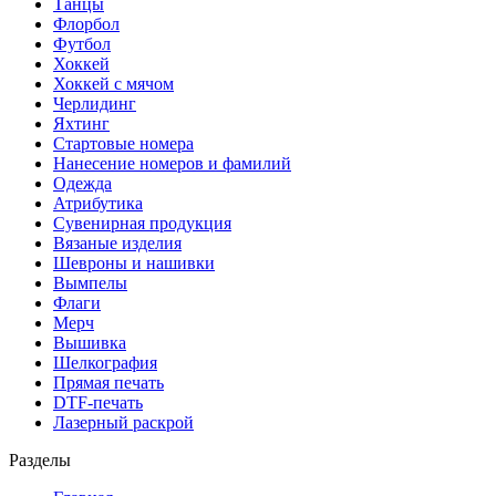
Танцы
Флорбол
Футбол
Хоккей
Хоккей с мячом
Черлидинг
Яхтинг
Стартовые номера
Нанесение номеров и фамилий
Одежда
Атрибутика
Сувенирная продукция
Вязаные изделия
Шевроны и нашивки
Вымпелы
Флаги
Мерч
Вышивка
Шелкография
Прямая печать
DTF-печать
Лазерный раскрой
Разделы