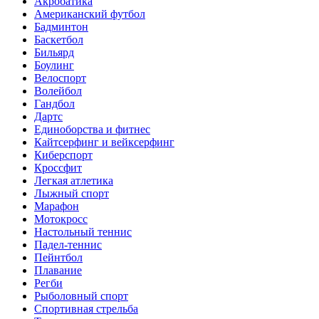
Акробатика
Американский футбол
Бадминтон
Баскетбол
Бильярд
Боулинг
Велоспорт
Волейбол
Гандбол
Дартс
Единоборства и фитнес
Кайтсерфинг и вейксерфинг
Киберспорт
Кроссфит
Легкая атлетика
Лыжный спорт
Марафон
Мотокросс
Настольный теннис
Падел-теннис
Пейнтбол
Плавание
Регби
Рыболовный спорт
Спортивная стрельба