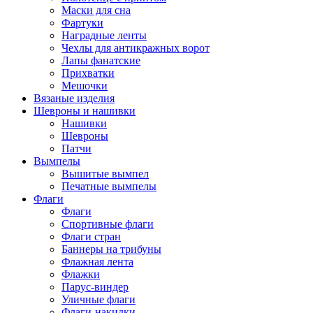
Маски для сна
Фартуки
Наградные ленты
Чехлы для антикражных ворот
Лапы фанатские
Прихватки
Мешочки
Вязаные изделия
Шевроны и нашивки
Нашивки
Шевроны
Патчи
Вымпелы
Вышитые вымпел
Печатные вымпелы
Флаги
Флаги
Спортивные флаги
Флаги стран
Баннеры на трибуны
Флажная лента
Флажки
Парус-виндер
Уличные флаги
Флаги-накидки