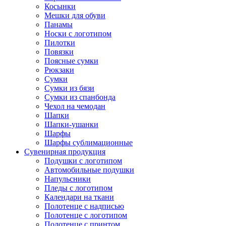
Косынки
Мешки для обуви
Панамы
Носки с логотипом
Пилотки
Повязки
Поясные сумки
Рюкзаки
Сумки
Сумки из бязи
Сумки из спанбонда
Чехол на чемодан
Шапки
Шапки-ушанки
Шарфы
Шарфы сублимационные
Сувенирная продукция
Подушки с логотипом
Автомобильные подушки
Напульсники
Пледы с логотипом
Календари на ткани
Полотенце с надписью
Полотенце с логотипом
Полотенце с принтом