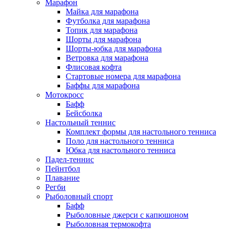
Марафон
Майка для марафона
Футболка для марафона
Топик для марафона
Шорты для марафона
Шорты-юбка для марафона
Ветровка для марафона
Флисовая кофта
Стартовые номера для марафона
Баффы для марафона
Мотокросс
Бафф
Бейсболка
Настольный теннис
Комплект формы для настольного тенниса
Поло для настольного тенниса
Юбка для настольного тенниса
Падел-теннис
Пейнтбол
Плавание
Регби
Рыболовный спорт
Бафф
Рыболовные джерси с капюшоном
Рыболовная термокофта