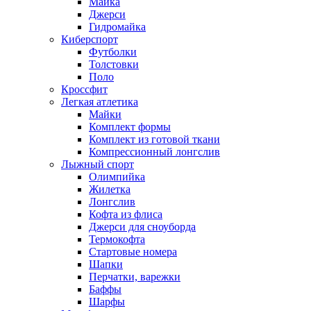
Майка
Джерси
Гидромайка
Киберспорт
Футболки
Толстовки
Поло
Кроссфит
Легкая атлетика
Майки
Комплект формы
Комплект из готовой ткани
Компрессионный лонгслив
Лыжный спорт
Олимпийка
Жилетка
Лонгслив
Кофта из флиса
Джерси для сноуборда
Термокофта
Стартовые номера
Шапки
Перчатки, варежки
Баффы
Шарфы