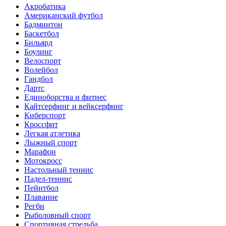
Акробатика
Американский футбол
Бадминтон
Баскетбол
Бильярд
Боулинг
Велоспорт
Волейбол
Гандбол
Дартс
Единоборства и фитнес
Кайтсерфинг и вейксерфинг
Киберспорт
Кроссфит
Легкая атлетика
Лыжный спорт
Марафон
Мотокросс
Настольный теннис
Падел-теннис
Пейнтбол
Плавание
Регби
Рыболовный спорт
Спортивная стрельба