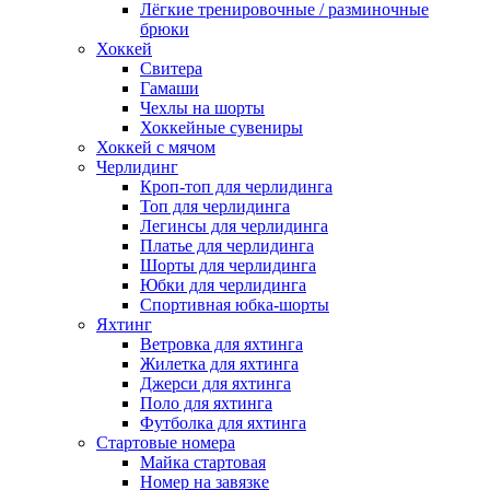
Лёгкие тренировочные / разминочные
брюки
Хоккей
Свитера
Гамаши
Чехлы на шорты
Хоккейные сувениры
Хоккей с мячом
Черлидинг
Кроп-топ для черлидинга
Топ для черлидинга
Легинсы для черлидинга
Платье для черлидинга
Шорты для черлидинга
Юбки для черлидинга
Спортивная юбка-шорты
Яхтинг
Ветровка для яхтинга
Жилетка для яхтинга
Джерси для яхтинга
Поло для яхтинга
Футболка для яхтинга
Стартовые номера
Майка стартовая
Номер на завязке