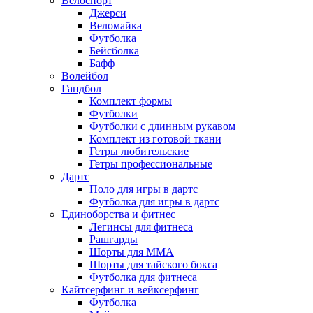
Велоспорт
Джерси
Веломайка
Футболка
Бейсболка
Бафф
Волейбол
Гандбол
Комплект формы
Футболки
Футболки с длинным рукавом
Комплект из готовой ткани
Гетры любительские
Гетры профессиональные
Дартс
Поло для игры в дартс
Футболка для игры в дартс
Единоборства и фитнес
Легинсы для фитнеса
Рашгарды
Шорты для MMA
Шорты для тайского бокса
Футболка для фитнеса
Кайтсерфинг и вейксерфинг
Футболка