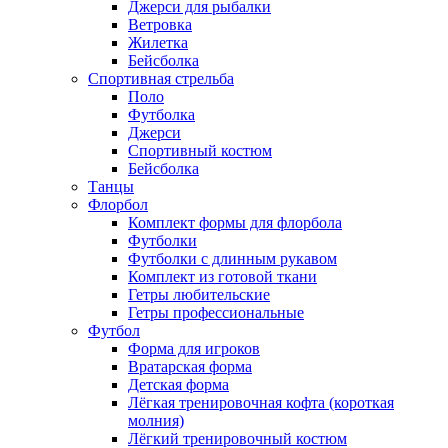
Джерси для рыбалки
Ветровка
Жилетка
Бейсболка
Спортивная стрельба
Поло
Футболка
Джерси
Спортивный костюм
Бейсболка
Танцы
Флорбол
Комплект формы для флорбола
Футболки
Футболки с длинным рукавом
Комплект из готовой ткани
Гетры любительские
Гетры профессиональные
Футбол
Форма для игроков
Вратарская форма
Детская форма
Лёгкая тренировочная кофта (короткая
молния)
Лёгкий тренировочный костюм