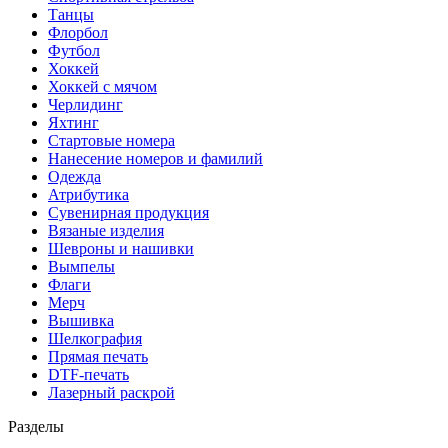
Танцы
Флорбол
Футбол
Хоккей
Хоккей с мячом
Черлидинг
Яхтинг
Стартовые номера
Нанесение номеров и фамилий
Одежда
Атрибутика
Сувенирная продукция
Вязаные изделия
Шевроны и нашивки
Вымпелы
Флаги
Мерч
Вышивка
Шелкография
Прямая печать
DTF-печать
Лазерный раскрой
Разделы