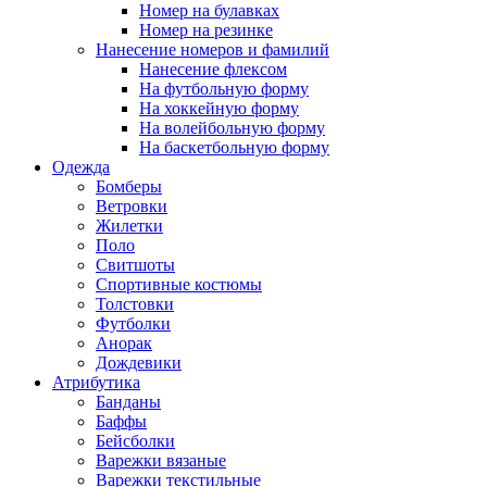
Номер на булавках
Номер на резинке
Нанесение номеров и фамилий
Нанесение флексом
На футбольную форму
На хоккейную форму
На волейбольную форму
На баскетбольную форму
Одежда
Бомберы
Ветровки
Жилетки
Поло
Свитшоты
Спортивные костюмы
Толстовки
Футболки
Анорак
Дождевики
Атрибутика
Банданы
Баффы
Бейсболки
Варежки вязаные
Варежки текстильные