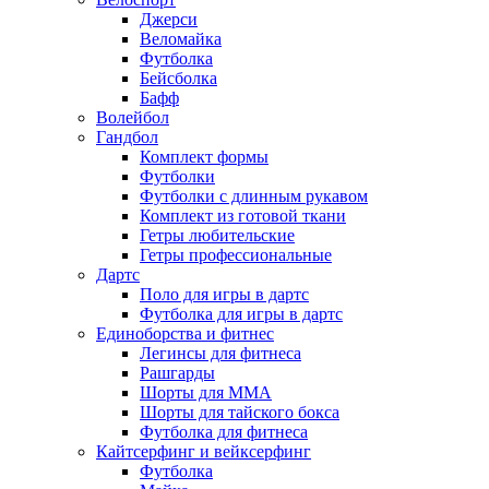
Джерси
Веломайка
Футболка
Бейсболка
Бафф
Волейбол
Гандбол
Комплект формы
Футболки
Футболки с длинным рукавом
Комплект из готовой ткани
Гетры любительские
Гетры профессиональные
Дартс
Поло для игры в дартс
Футболка для игры в дартс
Единоборства и фитнес
Легинсы для фитнеса
Рашгарды
Шорты для MMA
Шорты для тайского бокса
Футболка для фитнеса
Кайтсерфинг и вейксерфинг
Футболка