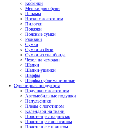
Косынки
Мешки для обуви
Панамы
Носки с логотипом
Пилотки
Повязки
Поясные сумки
Рюкзаки
Сумки
Сумки из бязи
Сумки из спанбонда
Чехол на чемодан
Шапки
Шапки-ушанки
Шарфы
Шарфы сублимационные
Сувенирная продукция
Подушки с логотипом
Автомобильные подушки
Напульсники
Пледы с логотипом
Календари на ткани
Полотенце с надписью
Полотенце с логотипом
Полотенце с принтом