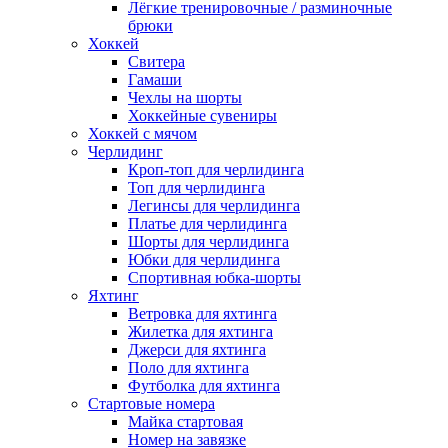
Лёгкие тренировочные / разминочные
брюки
Хоккей
Свитера
Гамаши
Чехлы на шорты
Хоккейные сувениры
Хоккей с мячом
Черлидинг
Кроп-топ для черлидинга
Топ для черлидинга
Легинсы для черлидинга
Платье для черлидинга
Шорты для черлидинга
Юбки для черлидинга
Спортивная юбка-шорты
Яхтинг
Ветровка для яхтинга
Жилетка для яхтинга
Джерси для яхтинга
Поло для яхтинга
Футболка для яхтинга
Стартовые номера
Майка стартовая
Номер на завязке