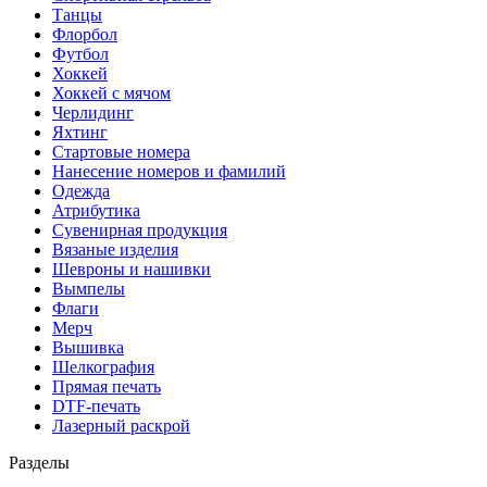
Танцы
Флорбол
Футбол
Хоккей
Хоккей с мячом
Черлидинг
Яхтинг
Стартовые номера
Нанесение номеров и фамилий
Одежда
Атрибутика
Сувенирная продукция
Вязаные изделия
Шевроны и нашивки
Вымпелы
Флаги
Мерч
Вышивка
Шелкография
Прямая печать
DTF-печать
Лазерный раскрой
Разделы