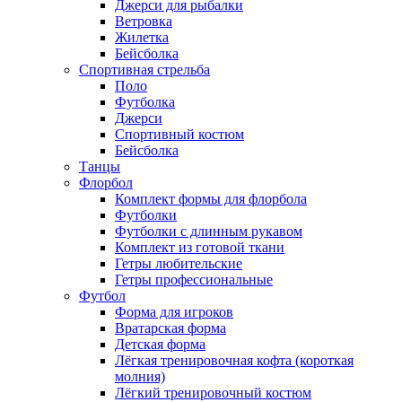
Джерси для рыбалки
Ветровка
Жилетка
Бейсболка
Спортивная стрельба
Поло
Футболка
Джерси
Спортивный костюм
Бейсболка
Танцы
Флорбол
Комплект формы для флорбола
Футболки
Футболки с длинным рукавом
Комплект из готовой ткани
Гетры любительские
Гетры профессиональные
Футбол
Форма для игроков
Вратарская форма
Детская форма
Лёгкая тренировочная кофта (короткая
молния)
Лёгкий тренировочный костюм