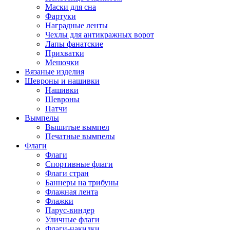
Маски для сна
Фартуки
Наградные ленты
Чехлы для антикражных ворот
Лапы фанатские
Прихватки
Мешочки
Вязаные изделия
Шевроны и нашивки
Нашивки
Шевроны
Патчи
Вымпелы
Вышитые вымпел
Печатные вымпелы
Флаги
Флаги
Спортивные флаги
Флаги стран
Баннеры на трибуны
Флажная лента
Флажки
Парус-виндер
Уличные флаги
Флаги-накидки