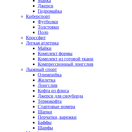
Майка
Джерси
Гидромайка
Киберспорт
Футболки
Толстовки
Поло
Кроссфит
Легкая атлетика
Майки
Комплект формы
Комплект из готовой ткани
Компрессионный лонгслив
Лыжный спорт
Олимпийка
Жилетка
Лонгслив
Кофта из флиса
Джерси для сноуборда
Термокофта
Стартовые номера
Шапки
Перчатки, варежки
Баффы
Шарфы