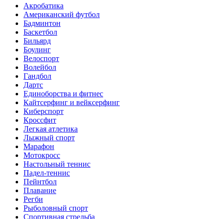
Акробатика
Американский футбол
Бадминтон
Баскетбол
Бильярд
Боулинг
Велоспорт
Волейбол
Гандбол
Дартс
Единоборства и фитнес
Кайтсерфинг и вейксерфинг
Киберспорт
Кроссфит
Легкая атлетика
Лыжный спорт
Марафон
Мотокросс
Настольный теннис
Падел-теннис
Пейнтбол
Плавание
Регби
Рыболовный спорт
Спортивная стрельба