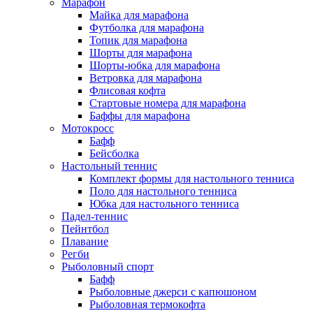
Марафон
Майка для марафона
Футболка для марафона
Топик для марафона
Шорты для марафона
Шорты-юбка для марафона
Ветровка для марафона
Флисовая кофта
Стартовые номера для марафона
Баффы для марафона
Мотокросс
Бафф
Бейсболка
Настольный теннис
Комплект формы для настольного тенниса
Поло для настольного тенниса
Юбка для настольного тенниса
Падел-теннис
Пейнтбол
Плавание
Регби
Рыболовный спорт
Бафф
Рыболовные джерси с капюшоном
Рыболовная термокофта