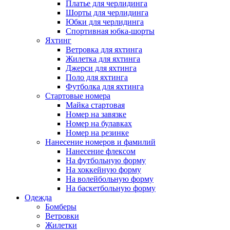
Платье для черлидинга
Шорты для черлидинга
Юбки для черлидинга
Спортивная юбка-шорты
Яхтинг
Ветровка для яхтинга
Жилетка для яхтинга
Джерси для яхтинга
Поло для яхтинга
Футболка для яхтинга
Стартовые номера
Майка стартовая
Номер на завязке
Номер на булавках
Номер на резинке
Нанесение номеров и фамилий
Нанесение флексом
На футбольную форму
На хоккейную форму
На волейбольную форму
На баскетбольную форму
Одежда
Бомберы
Ветровки
Жилетки