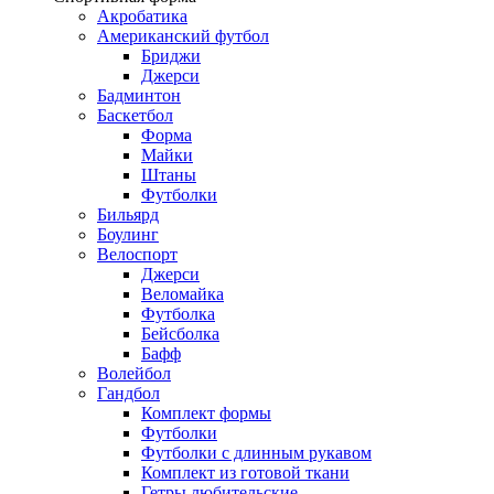
Акробатика
Американский футбол
Бриджи
Джерси
Бадминтон
Баскетбол
Форма
Майки
Штаны
Футболки
Бильярд
Боулинг
Велоспорт
Джерси
Веломайка
Футболка
Бейсболка
Бафф
Волейбол
Гандбол
Комплект формы
Футболки
Футболки с длинным рукавом
Комплект из готовой ткани
Гетры любительские