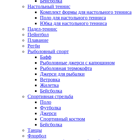
Бейсболка
Настольный теннис
Комплект формы для настольного тенниса
Поло для настольного тенниса
Юбка для настольного тенниса
Падел-теннис
Пейнтбол
Плавание
Регби
Рыболовный спорт
Бафф
Рыболовные джерси с капюшоном
Рыболовная термокофта
Джерси для рыбалки
Ветровка
Жилетка
Бейсболка
Спортивная стрельба
Поло
Футболка
Джерси
Спортивный костюм
Бейсболка
Танцы
Флорбол