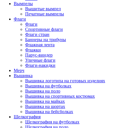
Вымпелы
Вышитые вымпел
Печатные вымпелы
Флаги
Флаги
Спортивные флаги
Флаги стран
Баннеры на трибуны
Флажная лента
Флажки
Парус-виндер
Уличные флаги
Флаги-накидки
Мерч
Вышивка
Вышивка логотипа на готовых изделиях
Вышивка на футболках
Вышивка на поло
Вышивка на спортивных костюмах
Вышивка на майках
Вышивка на шортах
Вышивка на бейсболках
Шелкография
Шелкография на футболках
Шелкография на поло