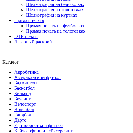
Шелкография на бейсболках
Шелкография на толстовках
Шелкография на куртках
Прямая печать
Прямая печать на футболках
Прямая печать на толстовках
DTF-печать
Лазерный раскрой
Каталог
Акробатика
Американский футбол
Бадминтон
Баскетбол
Бильярд
Боулинг
Велоспорт
Волейбол
Гандбол
Дартс
Единоборства и фитнес
Кайтсерфинг и вейксерфинг