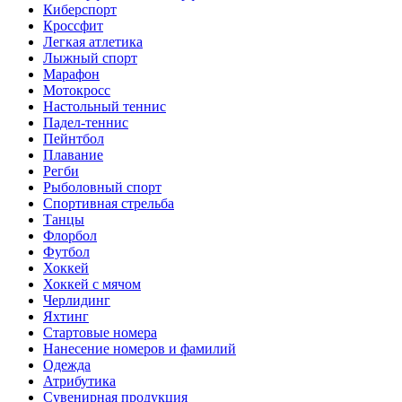
Киберспорт
Кроссфит
Легкая атлетика
Лыжный спорт
Марафон
Мотокросс
Настольный теннис
Падел-теннис
Пейнтбол
Плавание
Регби
Рыболовный спорт
Спортивная стрельба
Танцы
Флорбол
Футбол
Хоккей
Хоккей с мячом
Черлидинг
Яхтинг
Стартовые номера
Нанесение номеров и фамилий
Одежда
Атрибутика
Сувенирная продукция