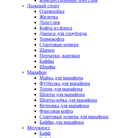
Компрессионный лонгслив
Лыжный спорт
Олимпийка
Жилетка
Лонгслив
Кофта из флиса
Джерси для сноуборда
Термокофта
Стартовые номера
Шапки
Перчатки, варежки
Баффы
Шарфы
Марафон
Майка для марафона
Футболка для марафона
Топик для марафона
Шорты для марафона
Шорты-юбка для марафона
Ветровка для марафона
Флисовая кофта
Стартовые номера для марафона
Баффы для марафона
Мотокросс
Бафф