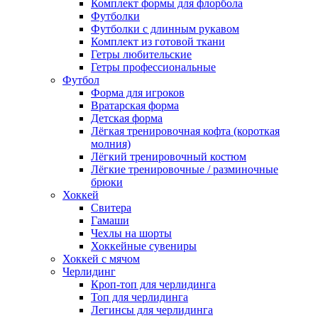
Комплект формы для флорбола
Футболки
Футболки с длинным рукавом
Комплект из готовой ткани
Гетры любительские
Гетры профессиональные
Футбол
Форма для игроков
Вратарская форма
Детская форма
Лёгкая тренировочная кофта (короткая
молния)
Лёгкий тренировочный костюм
Лёгкие тренировочные / разминочные
брюки
Хоккей
Свитера
Гамаши
Чехлы на шорты
Хоккейные сувениры
Хоккей с мячом
Черлидинг
Кроп-топ для черлидинга
Топ для черлидинга
Легинсы для черлидинга