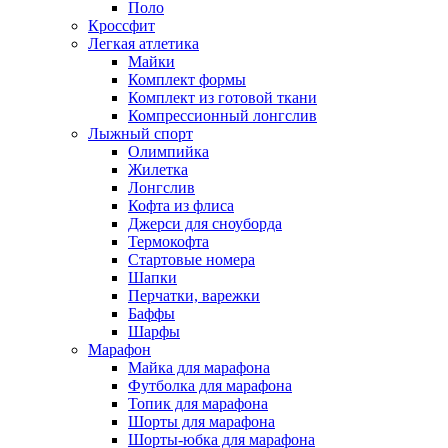
Поло
Кроссфит
Легкая атлетика
Майки
Комплект формы
Комплект из готовой ткани
Компрессионный лонгслив
Лыжный спорт
Олимпийка
Жилетка
Лонгслив
Кофта из флиса
Джерси для сноуборда
Термокофта
Стартовые номера
Шапки
Перчатки, варежки
Баффы
Шарфы
Марафон
Майка для марафона
Футболка для марафона
Топик для марафона
Шорты для марафона
Шорты-юбка для марафона