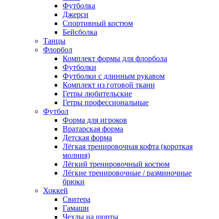
Футболка
Джерси
Спортивный костюм
Бейсболка
Танцы
Флорбол
Комплект формы для флорбола
Футболки
Футболки с длинным рукавом
Комплект из готовой ткани
Гетры любительские
Гетры профессиональные
Футбол
Форма для игроков
Вратарская форма
Детская форма
Лёгкая тренировочная кофта (короткая
молния)
Лёгкий тренировочный костюм
Лёгкие тренировочные / разминочные
брюки
Хоккей
Свитера
Гамаши
Чехлы на шорты