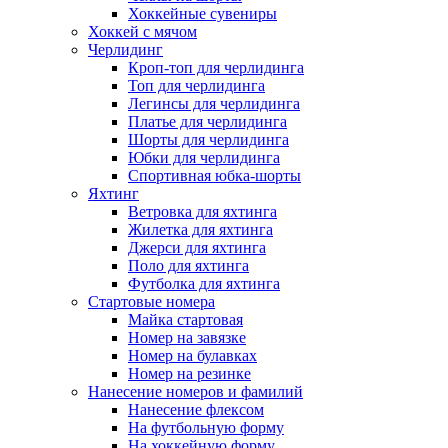
Хоккейные сувениры
Хоккей с мячом
Черлидинг
Кроп-топ для черлидинга
Топ для черлидинга
Легинсы для черлидинга
Платье для черлидинга
Шорты для черлидинга
Юбки для черлидинга
Спортивная юбка-шорты
Яхтинг
Ветровка для яхтинга
Жилетка для яхтинга
Джерси для яхтинга
Поло для яхтинга
Футболка для яхтинга
Стартовые номера
Майка стартовая
Номер на завязке
Номер на булавках
Номер на резинке
Нанесение номеров и фамилий
Нанесение флексом
На футбольную форму
На хоккейную форму