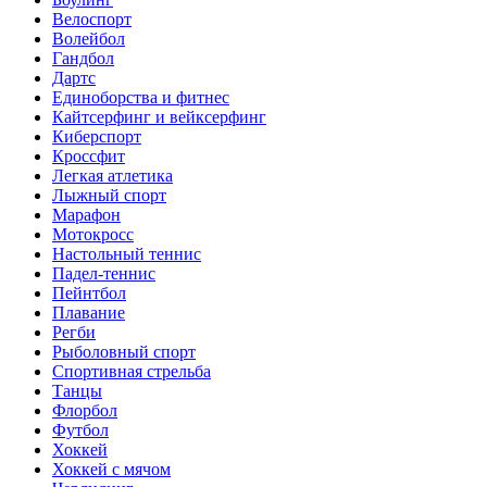
Велоспорт
Волейбол
Гандбол
Дартс
Единоборства и фитнес
Кайтсерфинг и вейксерфинг
Киберспорт
Кроссфит
Легкая атлетика
Лыжный спорт
Марафон
Мотокросс
Настольный теннис
Падел-теннис
Пейнтбол
Плавание
Регби
Рыболовный спорт
Спортивная стрельба
Танцы
Флорбол
Футбол
Хоккей
Хоккей с мячом