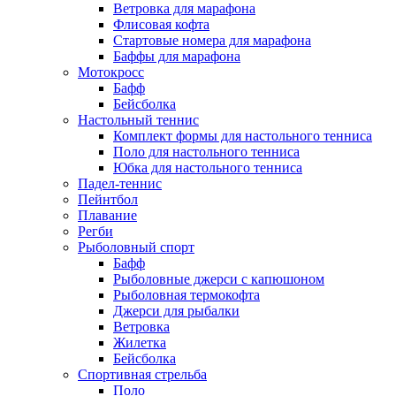
Ветровка для марафона
Флисовая кофта
Стартовые номера для марафона
Баффы для марафона
Мотокросс
Бафф
Бейсболка
Настольный теннис
Комплект формы для настольного тенниса
Поло для настольного тенниса
Юбка для настольного тенниса
Падел-теннис
Пейнтбол
Плавание
Регби
Рыболовный спорт
Бафф
Рыболовные джерси с капюшоном
Рыболовная термокофта
Джерси для рыбалки
Ветровка
Жилетка
Бейсболка
Спортивная стрельба
Поло