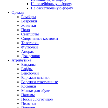
На волейбольную форму
На баскетбольную форму
Одежда
Бомберы
Ветровки
Жилетки
Поло
Свитшоты
Спортивные костюмы
Толстовки
Футболки
Анорак
Дождевики
Атрибутика
Банданы
Баффы
Бейсболки
Варежки вязаные
Варежки текстильные
Косынки
Мешки для обуви
Панамы
Носки с логотипом
Пилотки
Повязки