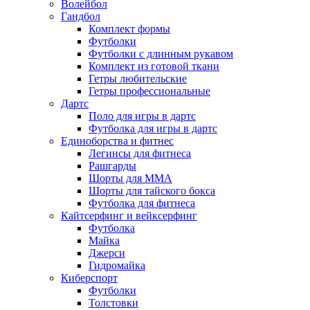
Волейбол
Гандбол
Комплект формы
Футболки
Футболки с длинным рукавом
Комплект из готовой ткани
Гетры любительские
Гетры профессиональные
Дартс
Поло для игры в дартс
Футболка для игры в дартс
Единоборства и фитнес
Легинсы для фитнеса
Рашгарды
Шорты для MMA
Шорты для тайского бокса
Футболка для фитнеса
Кайтсерфинг и вейксерфинг
Футболка
Майка
Джерси
Гидромайка
Киберспорт
Футболки
Толстовки