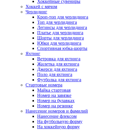
Хоккейные сувениры
Хоккей с мячом
Черлидинг
Кроп-топ для черлидинга
Топ для черлидинга
Легинсы для черлидинга
Платье для черлидинга
Шорты для черлидинга
Юбки для черлидинга
Спортивная юбка-шорты
Яхтинг
Ветровка для яхтинга
Жилетка для яхтинга
Джерси для яхтинга
Поло для яхтинга
Футболка для яхтинга
Стартовые номера
Майка стартовая
Номер на завязке
Номер на булавках
Номер на резинке
Нанесение номеров и фамилий
Нанесение флексом
На футбольную форму
На хоккейную форму