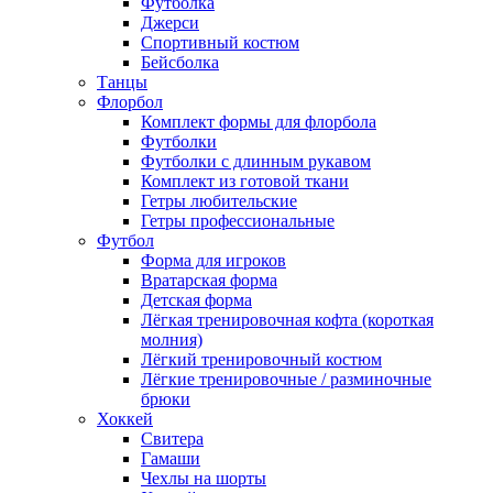
Футболка
Джерси
Спортивный костюм
Бейсболка
Танцы
Флорбол
Комплект формы для флорбола
Футболки
Футболки с длинным рукавом
Комплект из готовой ткани
Гетры любительские
Гетры профессиональные
Футбол
Форма для игроков
Вратарская форма
Детская форма
Лёгкая тренировочная кофта (короткая
молния)
Лёгкий тренировочный костюм
Лёгкие тренировочные / разминочные
брюки
Хоккей
Свитера
Гамаши
Чехлы на шорты