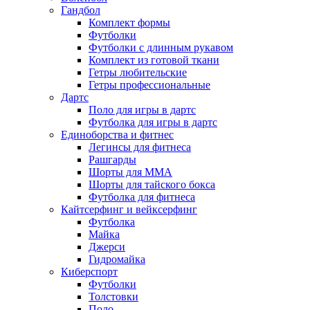
Гандбол
Комплект формы
Футболки
Футболки с длинным рукавом
Комплект из готовой ткани
Гетры любительские
Гетры профессиональные
Дартс
Поло для игры в дартс
Футболка для игры в дартс
Единоборства и фитнес
Легинсы для фитнеса
Рашгарды
Шорты для MMA
Шорты для тайского бокса
Футболка для фитнеса
Кайтсерфинг и вейксерфинг
Футболка
Майка
Джерси
Гидромайка
Киберспорт
Футболки
Толстовки
Поло