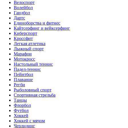
Велоспорт
Волейбол
Гандбол
Дартс
Единоборства и фитнес
Кайтсерфинг и вейксерфинг
Киберспорт
Кроссфит
Легкая атлетика
Лыжный спорт
Марафон
Мотокросс
Настольный теннис
Падел-теннис
Пейнтбол
Плавание
Регби
Рыболовный спорт
Спортивная стрельба
Танцы
Флорбол
Футбол
Хоккей
Хоккей с мячом
Черлидинг