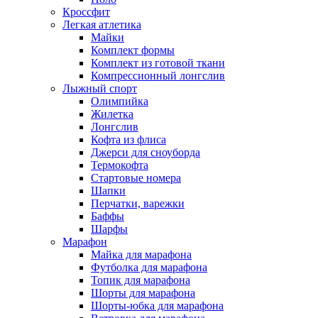
Кроссфит
Легкая атлетика
Майки
Комплект формы
Комплект из готовой ткани
Компрессионный лонгслив
Лыжный спорт
Олимпийка
Жилетка
Лонгслив
Кофта из флиса
Джерси для сноуборда
Термокофта
Стартовые номера
Шапки
Перчатки, варежки
Баффы
Шарфы
Марафон
Майка для марафона
Футболка для марафона
Топик для марафона
Шорты для марафона
Шорты-юбка для марафона