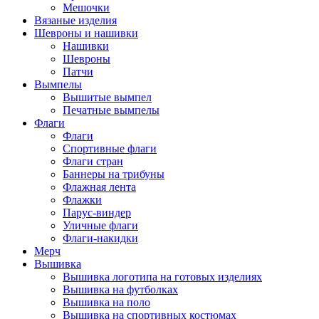
Мешочки
Вязаные изделия
Шевроны и нашивки
Нашивки
Шевроны
Патчи
Вымпелы
Вышитые вымпел
Печатные вымпелы
Флаги
Флаги
Спортивные флаги
Флаги стран
Баннеры на трибуны
Флажная лента
Флажки
Парус-виндер
Уличные флаги
Флаги-накидки
Мерч
Вышивка
Вышивка логотипа на готовых изделиях
Вышивка на футболках
Вышивка на поло
Вышивка на спортивных костюмах