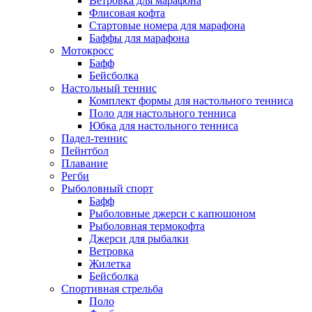
Ветровка для марафона
Флисовая кофта
Стартовые номера для марафона
Баффы для марафона
Мотокросс
Бафф
Бейсболка
Настольный теннис
Комплект формы для настольного тенниса
Поло для настольного тенниса
Юбка для настольного тенниса
Падел-теннис
Пейнтбол
Плавание
Регби
Рыболовный спорт
Бафф
Рыболовные джерси с капюшоном
Рыболовная термокофта
Джерси для рыбалки
Ветровка
Жилетка
Бейсболка
Спортивная стрельба
Поло