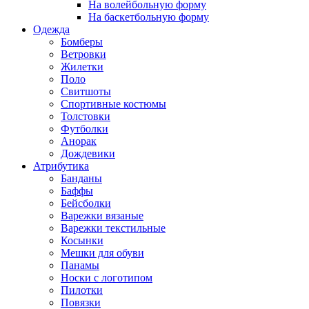
На волейбольную форму
На баскетбольную форму
Одежда
Бомберы
Ветровки
Жилетки
Поло
Свитшоты
Спортивные костюмы
Толстовки
Футболки
Анорак
Дождевики
Атрибутика
Банданы
Баффы
Бейсболки
Варежки вязаные
Варежки текстильные
Косынки
Мешки для обуви
Панамы
Носки с логотипом
Пилотки
Повязки