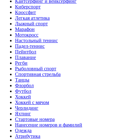
Кайтсерфинг и вейксерфинг
Киберспорт
Кроссфит
Легкая атлетика
Лыжный спорт
Марафон
Мотокросс
Настольный теннис
Падел-теннис
Пейнтбол
Плавание
Регби
Рыболовный спорт
Спортивная стрельба
Танцы
Флорбол
Футбол
Хоккей
Хоккей с мячом
Черлидинг
Яхтинг
Стартовые номера
Нанесение номеров и фамилий
Одежда
Атрибутика