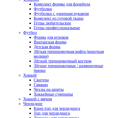
Комплект формы для флорбола
Футболки
Футболки с длинным рукавом
Комплект из готовой ткани
Гетры любительские
Гетры профессиональные
Футбол
Форма для игроков
Вратарская форма
Детская форма
Лёгкая тренировочная кофта (короткая
молния)
Лёгкий тренировочный костюм
Лёгкие тренировочные / разминочные
брюки
Хоккей
Свитера
Гамаши
Чехлы на шорты
Хоккейные сувениры
Хоккей с мячом
Черлидинг
Кроп-топ для черлидинга
Топ для черлидинга
Легинсы для черлидинга