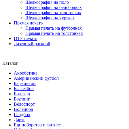
Шелкография на поло
Шелкография на бейсболках
Шелкография на толстовках
Шелкография на куртках
Прямая печать
Прямая печать на футболках
Прямая печать на толстовках
DTF-печать
Лазерный раскрой
Каталог
Акробатика
Американский футбол
Бадминтон
Баскетбол
Бильярд
Боулинг
Велоспорт
Волейбол
Гандбол
Дартс
Единоборства и фитнес