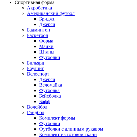
Спортивная форма
Акробатика
Американский футбол
Бриджи
Джерси
Бадминтон
Баскетбол
Форма
Майки
Штаны
Футболки
Бильярд
Боулинг
Велоспорт
Джерси
Веломайка
Футболка
Бейсболка
Бафф
Волейбол
Гандбол
Комплект формы
Футболки
Футболки с длинным рукавом
Комплект из готовой ткани