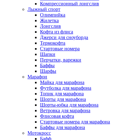
Компрессионный лонгслив
Лыжный спорт
Олимпийка
Жилетка
Лонгслив
Кофта из флиса
Джерси для сноуборда
Термокофта
Стартовые номера
Шапки
Перчатки, варежки
Баффы
Шарфы
Марафон
Майка для марафона
Футболка для марафона
Топик для марафона
Шорты для марафона
Шорты-юбка для марафона
Ветровка для марафона
Флисовая кофта
Стартовые номера для марафона
Баффы для марафона
Мотокросс
Бафф