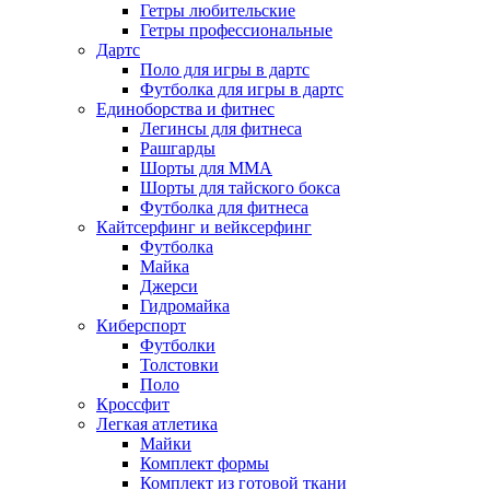
Гетры любительские
Гетры профессиональные
Дартс
Поло для игры в дартс
Футболка для игры в дартс
Единоборства и фитнес
Легинсы для фитнеса
Рашгарды
Шорты для MMA
Шорты для тайского бокса
Футболка для фитнеса
Кайтсерфинг и вейксерфинг
Футболка
Майка
Джерси
Гидромайка
Киберспорт
Футболки
Толстовки
Поло
Кроссфит
Легкая атлетика
Майки
Комплект формы
Комплект из готовой ткани