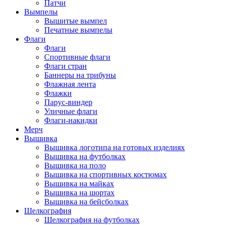
Патчи
Вымпелы
Вышитые вымпел
Печатные вымпелы
Флаги
Флаги
Спортивные флаги
Флаги стран
Баннеры на трибуны
Флажная лента
Флажки
Парус-виндер
Уличные флаги
Флаги-накидки
Мерч
Вышивка
Вышивка логотипа на готовых изделиях
Вышивка на футболках
Вышивка на поло
Вышивка на спортивных костюмах
Вышивка на майках
Вышивка на шортах
Вышивка на бейсболках
Шелкография
Шелкография на футболках