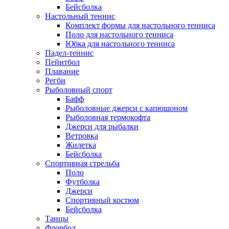
Бейсболка
Настольный теннис
Комплект формы для настольного тенниса
Поло для настольного тенниса
Юбка для настольного тенниса
Падел-теннис
Пейнтбол
Плавание
Регби
Рыболовный спорт
Бафф
Рыболовные джерси с капюшоном
Рыболовная термокофта
Джерси для рыбалки
Ветровка
Жилетка
Бейсболка
Спортивная стрельба
Поло
Футболка
Джерси
Спортивный костюм
Бейсболка
Танцы
Флорбол