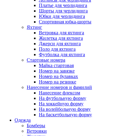
Платье для черлидинга
Шорты для черлидинга
Юбки для черлидинга
Спортивная юбка-шорты
Яхтинг
Ветровка для яхтинга
Жилетка для яхтинга
Джерси для яхтинга
Поло для яхтинга
Футболка для яхтинга
Стартовые номера
Майка стартовая
Номер на завязке
Номер на булавках
Номер на резинке
Нанесение номеров и фамилий
Нанесение флексом
На футбольную форму
На хоккейную форму
На волейбольную форму
На баскетбольную форму
Одежда
Бомберы
Ветровки