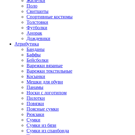
Жилетки
Поло
Свитшоты
Спортивные костюмы
Толстовки
Футболки
Анорак
Дождевики
Атрибутика
Банданы
Баффы
Бейсболки
Варежки вязаные
Варежки текстильные
Косынки
Мешки для обуви
Панамы
Носки с логотипом
Пилотки
Повязки
Поясные сумки
Рюкзаки
Сумки
Сумки из бязи
Сумки из спанбонда