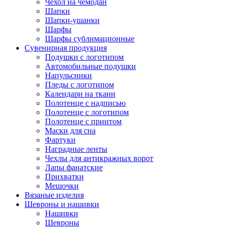
Чехол на чемодан
Шапки
Шапки-ушанки
Шарфы
Шарфы сублимационные
Сувенирная продукция
Подушки с логотипом
Автомобильные подушки
Напульсники
Пледы с логотипом
Календари на ткани
Полотенце с надписью
Полотенце с логотипом
Полотенце с принтом
Маски для сна
Фартуки
Наградные ленты
Чехлы для антикражных ворот
Лапы фанатские
Прихватки
Мешочки
Вязаные изделия
Шевроны и нашивки
Нашивки
Шевроны